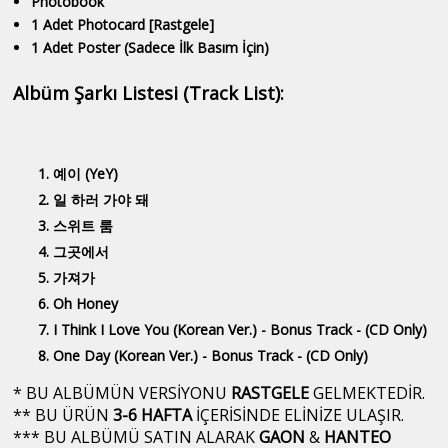
Photobook
1 Adet Photocard [Rastgele]
1 Adet Poster (Sadece İlk Basım İçin)
Albüm Şarkı Listesi (Track List):
예이 (YeY)
일 하러 가야 돼
스위트 룸
그곳에서
가져가
Oh Honey
I Think I Love You (Korean Ver.) - Bonus Track - (CD Only)
One Day (Korean Ver.) - Bonus Track - (CD Only)
* BU ALBÜMÜN VERSİYONU
RASTGELE
GELMEKTEDİR.
**
BU ÜRÜN
3-6 HAFTA
İÇERİSİNDE ELİNİZE ULAŞIR.
*** BU ALBÜMÜ SATIN ALARAK
GAON
&
HANTEO