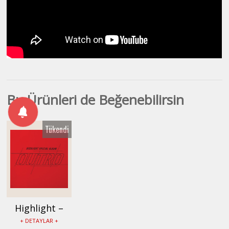
Bu Ürünleri de Beğenebilirsin
Tükendi
Highlight –
OUTRO
+ DETAYLAR +