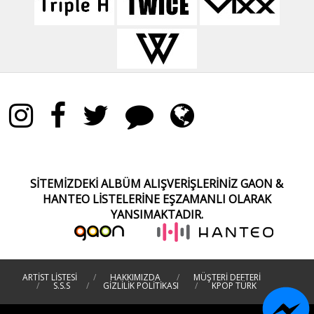
SİTEMİZDEKİ ALBÜM ALIŞVERİŞLERİNİZ GAON &
HANTEO
LİSTELERİNE EŞZAMANLI OLARAK
YANSIMAKTADIR.
ARTİST LİSTESİ
/
HAKKIMIZDA
/
MÜŞTERİ DEFTERİ
/
S.S.S
/
GİZLİLİK POLİTİKASI
/
KPOP TÜRK