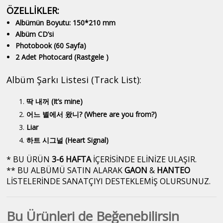
ÖZELLİKLER:
Albümün Boyutu: 150*210 mm
Albüm CD’si
Photobook (60 Sayfa)
2 Adet Photocard (Rastgele )
Albüm Şarkı Listesi (Track List):
딱 내꺼 (It’s mine)
어느 별에서 왔니? (Where are you from?)
Liar
하트 시그널 (Heart Signal)
* BU ÜRÜN
3-6 HAFTA
İÇERİSİNDE ELİNİZE ULAŞIR.
** BU ALBÜMÜ SATIN ALARAK
GAON
&
HANTEO
LİSTELERİNDE SANATÇIYI DESTEKLEMİŞ OLURSUNUZ.
Bu Ürünleri de Beğenebilirsin