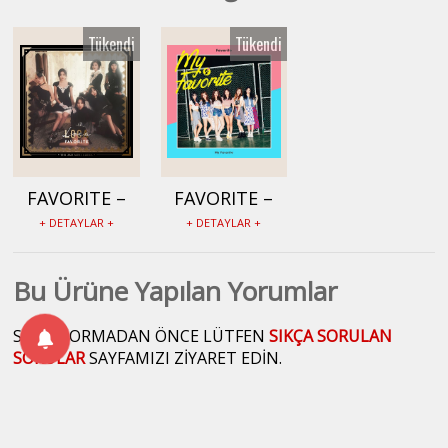
Tükendi
Tükendi
FAVORITE –
FAVORITE –
LOCA Albümü
My Favorite
+ DETAYLAR +
+ DETAYLAR +
- FV0377
Albümü -
FV0115
Bu Ürüne Yapılan Yorumlar
SORU SORMADAN ÖNCE LÜTFEN
SIKÇA SORULAN
SORULAR
SAYFAMIZI ZİYARET EDİN.