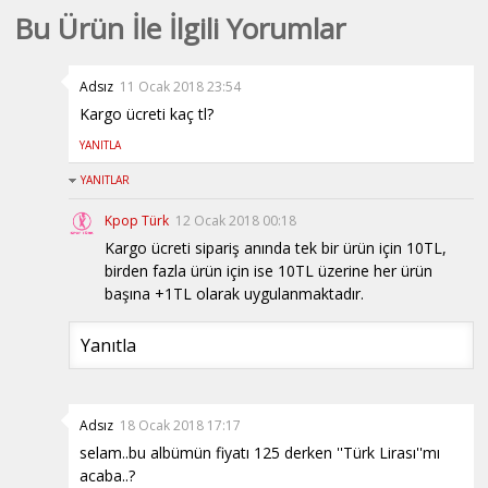
- EX0087
EX0044
Balm Set EXO
Bu Ürün İle İlgili Yorumlar
Serisi - KZ0012
Adsız
11 Ocak 2018 23:54
Kargo ücreti kaç tl?
YANITLA
YANITLAR
Kpop Türk
12 Ocak 2018 00:18
Kargo ücreti sipariş anında tek bir ürün için 10TL,
birden fazla ürün için ise 10TL üzerine her ürün
başına +1TL olarak uygulanmaktadır.
Yanıtla
Adsız
18 Ocak 2018 17:17
selam..bu albümün fiyatı 125 derken ''Türk Lirası''mı
acaba..?