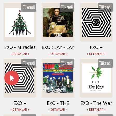
EX0181
EX0180
Albümü -
Tükendi
Tükendi
Tükendi
EX0179
EXO - Miracles
EXO : LAY - LAY
EXO –
in December
02 SHEEP
OVERDOSE
+ DETAYLAR +
+ DETAYLAR +
+ DETAYLAR +
Albümü -
Albümü -
Albümü -
Tükendi
Tükendi
Tükendi
EX0178
EX0177
EX0176
EXO –
EXO - THE
EXO - The War
OVERDOSE
WAR: The
Albümü -
+ DETAYLAR +
+ DETAYLAR +
+ DETAYLAR +
Albümü -
Power of
EX0117