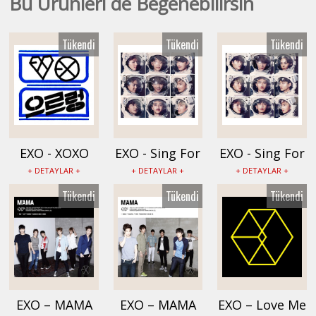
Bu Ürünleri de Beğenebilirsin
Tükendi
Tükendi
Tükendi
EXO - XOXO
EXO - Sing For
EXO - Sing For
Albümü -
You Albümü -
You Albümü -
+ DETAYLAR +
+ DETAYLAR +
+ DETAYLAR +
EX0190
EX0189
EX0188
Tükendi
Tükendi
Tükendi
EXO – MAMA
EXO – MAMA
EXO – Love Me