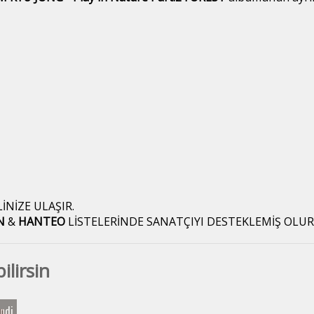
LİNİZE ULAŞIR.
N
&
HANTEO
LİSTELERİNDE SANATÇIYI DESTEKLEMİŞ OLU
lirsin
ndi