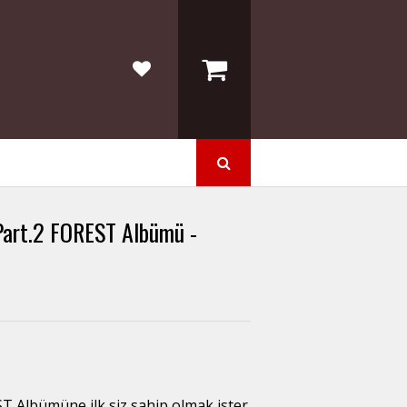
Part.2 FOREST Albümü -
T Albümüne ilk siz sahip olmak ister