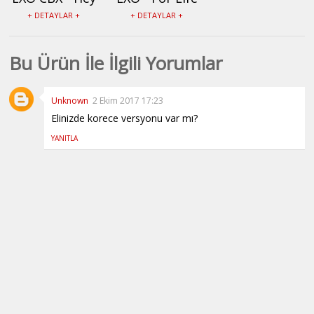
Mama!
Albümü -
+ DETAYLAR +
+ DETAYLAR +
Albümü -
EX0005
EX0011
Bu Ürün İle İlgili Yorumlar
Unknown
2 Ekim 2017 17:23
Elinizde korece versyonu var mı?
YANITLA