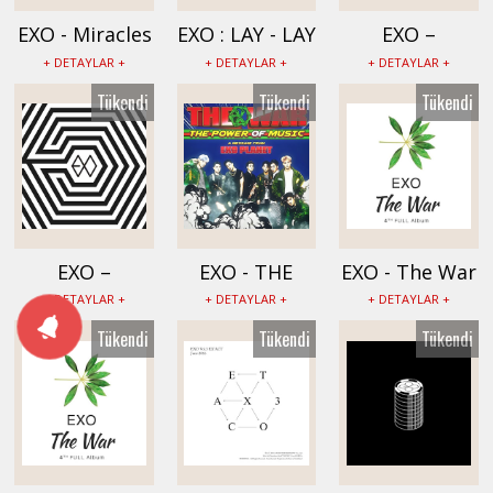
EXO - Miracles
EXO : LAY - LAY
EXO –
in December
02 SHEEP
OVERDOSE
+ DETAYLAR +
+ DETAYLAR +
+ DETAYLAR +
Albümü -
Albümü -
Albümü -
Tükendi
Tükendi
Tükendi
EX0178
EX0177
EX0176
EXO –
EXO - THE
EXO - The War
OVERDOSE
WAR: The
Albümü -
+ DETAYLAR +
+ DETAYLAR +
+ DETAYLAR +
Albümü -
Power of
EX0117
Tükendi
Tükendi
Tükendi
EX0175
Music Albümü
- EX0158