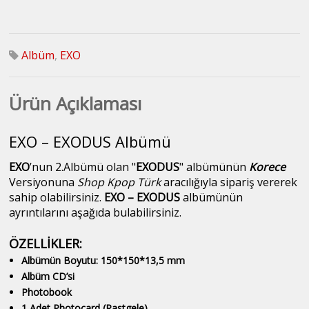
Albüm
,
EXO
Ürün Açıklaması
EXO – EXODUS Albümü
EXO
’nun 2.Albümü olan "
EXODUS
" albümünün
Korece
Versiyonuna
Shop Kpop Türk
aracılığıyla sipariş vererek
sahip olabilirsiniz.
EXO – EXODUS
albümünün
ayrıntılarını aşağıda bulabilirsiniz.
ÖZELLİKLER:
Albümün Boyutu: 150*150*13,5 mm
Albüm CD’si
Photobook
1 Adet Photocard (Rastgele)